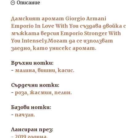
Описание
Дамският аромат Giorgio Armani
Emporio In Love With You създава двойка с
мъжката версия Emporio Stronger With
You Intensely.Могат да се използват
заедно, като унисекс аромат.
Връхни нотки:
-
малина, вишни, касис.
Сърдечни нотки:
-
роза, жасмин, пелин.
Базови нотки:
-
пачули.
Лансиран през:
- 2019 година.