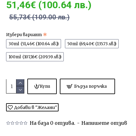
51,46€ (100.64 лв.)
55,73€ (109.00 лв.)
Избери вариант
30ml
(51,46€ (100.64 лв.))
50ml
(69,40€ (135.73 лв.))
100ml
(107,16€ (209.59 лв.))
Купи
Бърза поръчка
Добави в "Желани"
На база 0 отзива.
-
Напишете отзив