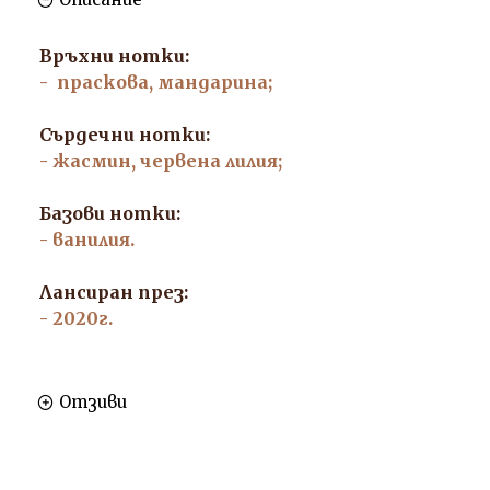
Връхни нотки:
- праскова, мандарина;
Сърдечни нотки:
- жасмин, червена лилия;
Базови нотки:
- ванилия.
Лансиран през:
- 2020г.
Отзиви