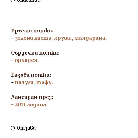
Връхни нотки:
-
зелени листа, круша, мандарина.
Сърдечни нотки:
-
орхидея.
Базови нотки:
-
пачули, тофу.
Лансиран през:
- 2011 година.
Отзиви