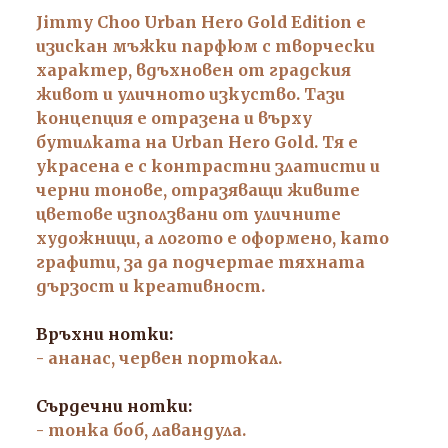
Jimmy Choo Urban Hero Gold Edition е
изискан мъжки парфюм с творчески
характер, вдъхновен от градския
живот и уличното изкуство. Тази
концепция е отразена и върху
бутилката на Urban Hero Gold. Тя е
украсена е с контрастни златисти и
черни тонове, отразяващи живите
цветове използвани от уличните
художници, а логото е оформено, като
графити, за да подчертае тяхната
дързост и креативност.
Връхни нотки:
- ананас, червен портокал.
Сърдечни нотки:
- тонка боб, лавандула.