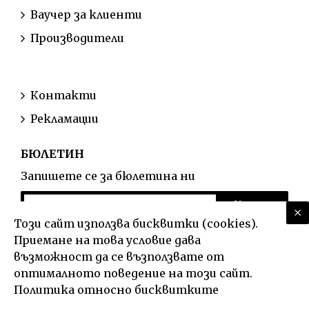
Ваучер за клиенти
Производители
ОБСЛУЖВАНЕ НА КЛИЕНТИ
Контакти
Рекламации
БЮЛЕТИН
Запишете се за бюлетина ни
Изпрати
Този сайт използва бисквитки (cookies).
Прочел съм и съм съгласен с условията в страница
Приемане на това условие дава
Политика относно бисквитките
!
възможност да се възползвате от
оптималното поведение на този сайт.
Политика относно бисквитките
Регистрация
Любими
Контакти
Вход