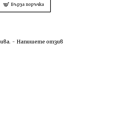
Бърза поръчка
ива.
-
Напишете отзив