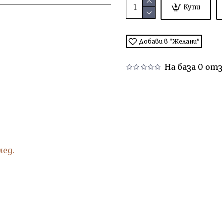
Купи
Добави в "Желани"
На база 0 отз
мед.